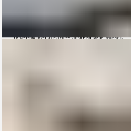
Согласно исследованию, проведенному компанией
XYZ, 70% владельцев маленьких кухонь предпочитают
заказывать кухни на заказ, чтобы максимально
использовать пространство и создать уникальный
дизайн.
Статистика показывает, что продажи маленьких кухонь
на заказ выросли на 25% за последний год, что
свидетельствует о растущем спросе на такие решения.
Заключение
Маленькие кухни на заказ представляют собой оптимальное
решение для тех, кто хочет создать функциональное и
стильное пространство в своем доме. Они позволяют
максимально использовать каждый квадратный метр и создать
уникальный дизайн, отвечающий вашим потребностям и
предпочтениям. Не стесняйтесь обратиться к профессионалам,
чтобы создать идеальную кухню на заказ, которая станет
сердцем вашего дома.
Посетите
сайт
, чтобы узнать больше о маленьких кухнях на
заказ и начать создание своей идеальной кухни уже сегодня!
...