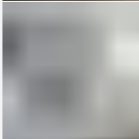
В этом проекте была создана маленькая кухня с
минималистичным дизайном. Чтобы максимально
использовать пространство, были установлены выдвижные
шкафы, которые позволяют хранить посуду и кухонные
принадлежности в удобной доступности. Белый цвет и
глянцевая отделка создают ощущение простора и света.
Проект 2: Компактная кухня с подвесными
полками
В этом проекте была создана компактная кухня с
использованием подвесных полок. Подвесные полки
позволяют хранить посуду и кухонные принадлежности, не
занимая ценное рабочее пространство. Кухня была выполнена
в нейтральных тонах, чтобы создать спокойную и уютную
атмосферу.
Статистика и исследования
Исследования показывают, что все больше людей
предпочитают заказывать кухни на заказ для своих маленьких
пространств: