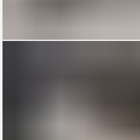
метр и создать идеальную кухню, отвечающую всем вашим
потребностям.
Преимущества маленьких кухонь на
заказ
Кухни на заказ предлагают ряд преимуществ, особенно для
маленьких пространств:
Индивидуальный подход:
Заказывая кухню на заказ, вы
получаете возможность создать уникальное
пространство, полностью соответствующее вашим
потребностям и предпочтениям. Вы можете выбрать не
только размеры и форму кухни, но и материалы, цвета,
фурнитуру и другие детали, чтобы создать идеальное
сочетание функциональности и стиля.
Оптимальное использование пространства:
Маленькие кухни на заказ могут быть специально
разработаны для максимального использования каждого
уголка вашей кухни. Вы можете включить встроенные
шкафы, выдвижные ящики, подвесные полки и другие
элементы, которые помогут вам организовать
пространство и хранить все необходимые кухонные