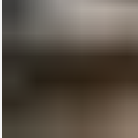
принадлежности и продукты.
Улучшенная функциональность:
Кухни на заказ
позволяют вам создать эргономичное пространство, где
все необходимое будет находиться в удобной
доступности. Вы можете разместить рабочую зону,
мойку и плиту таким образом, чтобы минимизировать
перемещения и упростить процесс приготовления
пищи.
Уникальный дизайн:
Маленькие кухни на заказ
предоставляют вам возможность создать уникальный
дизайн, который будет отражать вашу индивидуальность
и стиль. Вы можете выбрать материалы, цвета и отделку,
которые подчеркнут вашу эстетическую концепцию и
создадут гармоничное пространство.
Примеры успешных проектов
маленьких кухонь на заказ
Давайте рассмотрим несколько примеров успешных проектов
маленьких кухонь на заказ, чтобы вдохновиться идеями:
Проект 1: Минималистичная кухня с
выдвижными шкафами