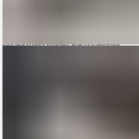
трудности при обустройстве пространства.
Проблемы, связанные с кухнями в
хрущевках
Одной из основных проблем, с которой сталкиваются
владельцы кухонь в хрущевках, является ограниченное
пространство. Обычно кухонные помещения в этих домах
имеют площадь около 6-7 квадратных метров, что делает их
маленькими и неудобными для работы.
Кроме того, планировка кухонь в хрущевках часто неудачная.
Они могут иметь нестандартные формы, узкие проходы и
непрактичные расположения окон и дверей. Это создает
проблемы с размещением мебели и бытовой техники, а также
затрудняет передвижение внутри помещения.
Еще одной проблемой является отсутствие достаточного
количества хранения. В хрущевках обычно отсутствуют
встроенные шкафы и гардеробы, поэтому необходимо искать
альтернативные решения для хранения посуды, продуктов и
кухонных принадлежностей.