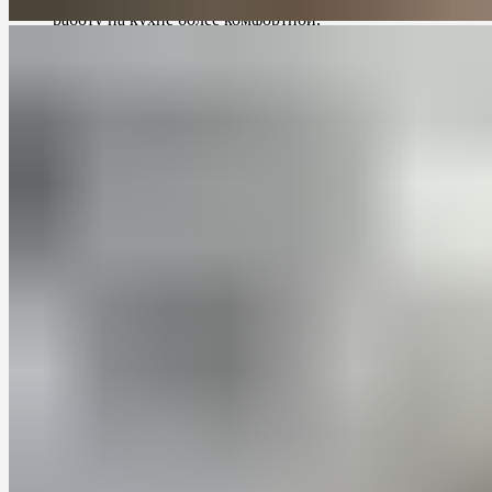
работу на кухне более комфортной.
Индивидуальный дизайн:
Заказные кухни позволяют
выбрать материалы, цвета и стиль, которые
соответствуют вашим предпочтениям и создают уютную
атмосферу на кухне. Вы сможете создать дизайн,
который отражает вашу индивидуальность и подходит к
общему интерьеру вашего дома.
Примеры успешных проектов
заказных кухонь для хрущевок
Для лучшего понимания преимуществ заказных кухонь для
хрущевок, рассмотрим несколько примеров успешных
проектов:
Проект 1: Максимальное использование
пространства
Владелец хрущевки решил заказать кухню на заказ, чтобы
максимально использовать доступное пространство. Дизайнер
разработал план, который включал в себя встроенные шкафы,
выдвижные ящики и удобные столешницы. Благодаря этому,
кухня стала гораздо функциональнее, а владелец получил