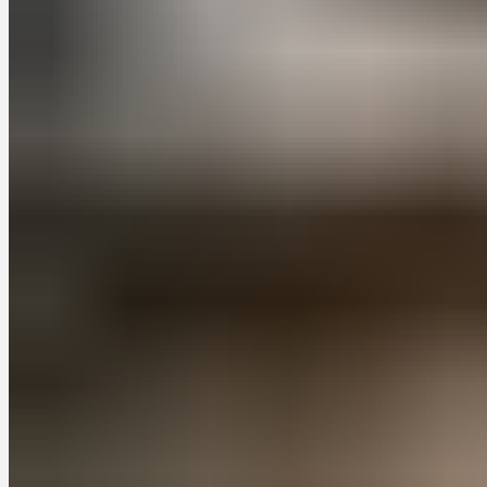
Преимущества заказных кухонь для
хрущевок
Заказные кухни предлагают решение для всех этих проблем,
позволяя создать уютное и функциональное пространство
даже в ограниченных условиях хрущевок. Вот несколько
преимуществ заказных кухонь для хрущевок:
Индивидуальный подход:
Заказные кухни позволяют
создать дизайн, который идеально подходит для
конкретного помещения. Мебель будет изготовлена по
индивидуальным размерам и учтет все особенности
планировки кухни.
Оптимальное использование пространства:
Заказные
кухни могут быть специально разработаны для
оптимального использования каждого квадратного
метра. Мебель будет установлена таким образом, чтобы
максимально использовать доступное пространство и
обеспечить удобство при работе на кухне.
Увеличение функциональности:
Заказные кухни
позволяют добавить необходимые элементы и
аксессуары для увеличения функциональности
пространства. Например, можно установить выдвижные
ящики, встроенные шкафы для хранения, удобные
столешницы и другие элементы, которые сделают