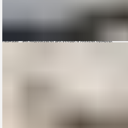
больше места для хранения и приготовления пищи.
Проект 2: Стильный дизайн
Другой владелец хрущевки решил создать стильную и
современную кухню. Он выбрал заказную кухню с
глянцевыми фасадами, стильными аксессуарами и яркими
цветами. Это преобразило его кухню и создало уютную
атмосферу в помещении.
Заключение
Заказные кухни предлагают решение для проблем, связанных
с кухнями в хрущевках. Они позволяют создать уютное и
функциональное пространство даже в ограниченных
условиях. Заказные кухни предлагают индивидуальный
подход, оптимальное использование пространства,
увеличение функциональности и возможность создать
стильный дизайн. Если вы владелец хрущевки и хотите
обновить свою кухню, заказная кухня может быть отличным
выбором для вас.
Для заказа кухни в хрущевку на заказ, вы можете обратиться к
профессионалам по ссылке
кухни в хрущевку на заказ
. Они